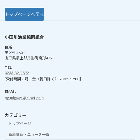
トップページへ戻る
小国川漁業協同組合
住所
〒999-4601
山形県最上郡舟形町舟形4723
TEL
0233-32-2892
[受付時間：月‐金（祝日除く）8:30～17:00］
EMAIL
ogunigawa@ic-net.or.jp
カテゴリー
トップページ
新着情報・ニュース一覧