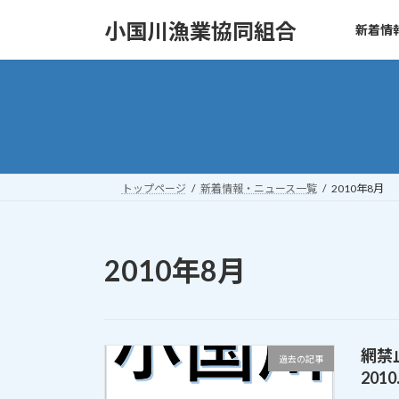
コ
ナ
小国川漁業協同組合
新着情
ン
ビ
テ
ゲ
ン
ー
ツ
シ
へ
ョ
ス
ン
キ
に
ッ
移
トップページ
新着情報・ニュース一覧
2010年8月
プ
動
2010年8月
網禁
過去の記事
2010