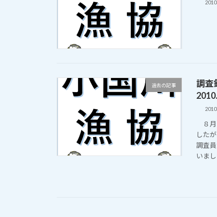
201
調査
過去の記事
2010.
201
８月１
したが
調査員
いまし