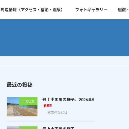
周辺情報（アクセス・宿泊・温泉）
フォトギャラリー
組織
最近の投稿
最上小国川の様子。2026.8.5
川の状況
新着!!
2026年8月5日
最上小国川の様子。