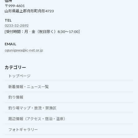
住所
〒999-4601
山形県最上郡舟形町舟形4723
TEL
0233-32-2892
[受付時間：月‐金（祝日除く）8:30～17:00］
EMAIL
ogunigawa@ic-net.or.jp
カテゴリー
トップページ
新着情報・ニュース一覧
釣り情報
釣り場マップ・放流・禁漁区
周辺情報（アクセス・宿泊・温泉）
フォトギャラリー