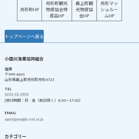
舟形町観光
最上町観
舟形マッ
舟形町HP
物産協会特
光物産協
シュルー
産品HP
会HP
ムHP
トップページへ戻る
小国川漁業協同組合
住所
〒999-4601
山形県最上郡舟形町舟形4723
TEL
0233-32-2892
[受付時間：月‐金（祝日除く）8:30～17:00］
EMAIL
ogunigawa@ic-net.or.jp
カテゴリー