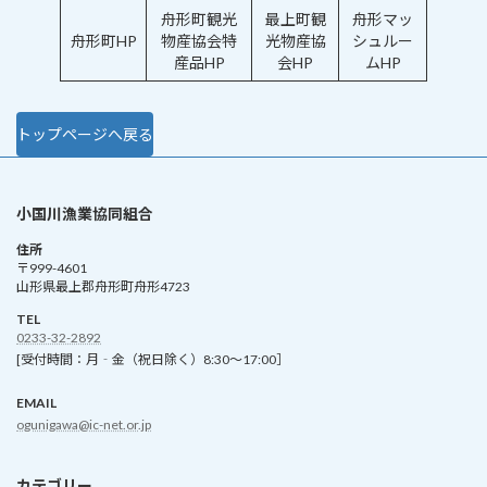
舟形町観光
最上町観
舟形マッ
舟形町HP
物産協会特
光物産協
シュルー
産品HP
会HP
ムHP
トップページへ戻る
小国川漁業協同組合
住所
〒999-4601
山形県最上郡舟形町舟形4723
TEL
0233-32-2892
[受付時間：月‐金（祝日除く）8:30～17:00］
EMAIL
ogunigawa@ic-net.or.jp
カテゴリー