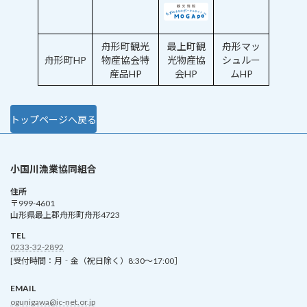
舟形町観光
最上町観
舟形マッ
舟形町HP
物産協会特
光物産協
シュルー
産品HP
会HP
ムHP
トップページへ戻る
小国川漁業協同組合
住所
〒999-4601
山形県最上郡舟形町舟形4723
TEL
0233-32-2892
[受付時間：月‐金（祝日除く）8:30～17:00］
EMAIL
ogunigawa@ic-net.or.jp