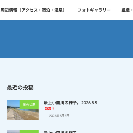
周辺情報（アクセス・宿泊・温泉）
フォトギャラリー
組織
最近の投稿
最上小国川の様子。2026.8.5
川の状況
新着!!
2026年8月5日
最上小国川の様子。