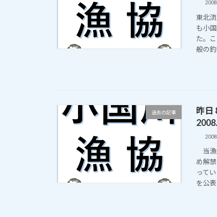
200
東北流
も小国
た。こ
般の釣
昨日
過去の記事
2008
200
当漁協
め解禁
ってい
を公表