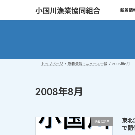
コ
ナ
小国川漁業協同組合
新着情
ン
ビ
テ
ゲ
ン
ー
ツ
シ
へ
ョ
ス
ン
キ
に
ッ
移
トップページ
新着情報・ニュース一覧
2008年8月
プ
動
2008年8月
東北
過去の記事
で開