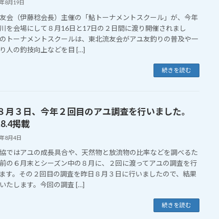
8年8月19日
友会（伊藤稔会長）主催の「鮎トーナメントスクール」が、今年
川を会場にして８月16日と17日の２日間に渡り開催されまし
のトーナメントスクールは、東北流友会がアユ友釣りの普及や一
り人の釣技向上などを目 […]
続きを読む
８月３日、今年２回目のアユ調査を行いました。
.8.4掲載
8年8月4日
ではアユの成長具合や、天然物と放流物の比率などを調べるた
前の６月末とシーズン中の８月に、２回に渡ってアユの調査を行
ます。その２回目の調査を昨日８月３日に行いましたので、結果
いたします。今回の調査 […]
続きを読む