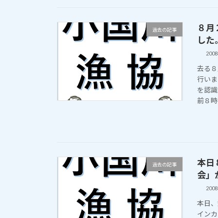
８月
過去の記事
した。
200
去る８
行いま
を認識
前８時
本日
過去の記事
会」が
200
本日、
インカ