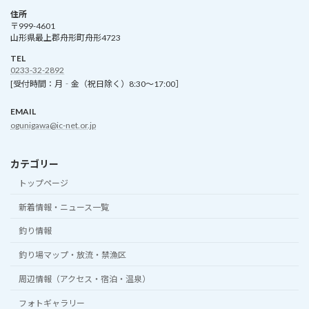
住所
〒999-4601
山形県最上郡舟形町舟形4723
TEL
0233-32-2892
[受付時間：月‐金（祝日除く）8:30～17:00］
EMAIL
ogunigawa@ic-net.or.jp
カテゴリー
トップページ
新着情報・ニュース一覧
釣り情報
釣り場マップ・放流・禁漁区
周辺情報（アクセス・宿泊・温泉）
フォトギャラリー