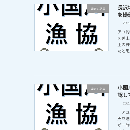
長沢
過去の記事
を撮影
201
アユ釣
を遡上
上の様
たと思
小国
過去の記事
認して
201
アユ釣
天然遡
が一昨