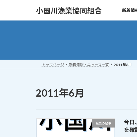
コ
ナ
小国川漁業協同組合
新着情
ン
ビ
テ
ゲ
ン
ー
ツ
シ
へ
ョ
ス
ン
キ
に
ッ
移
トップページ
新着情報・ニュース一覧
2011年6月
プ
動
2011年6月
今日
過去の記事
を確認