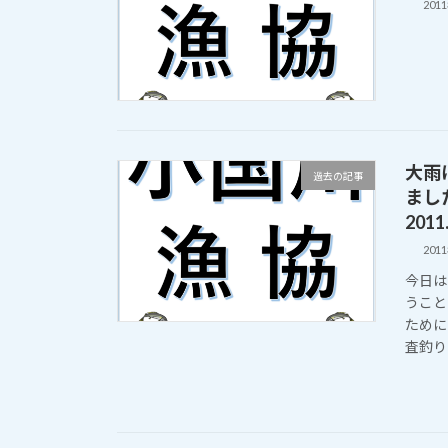
201
大雨
過去の記事
まし
2011
201
今日は
うこと
ために
査釣り