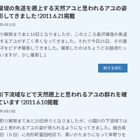
堰堤の魚道を遡上する天然アユと思われるアユの姿
してきました !2011.6.21掲載
1年6月21日
り解禁まであと10日となりましたが、このところ長沢堰堤の魚道
するアユがすごく多くなってきました。それで今日21日、その遡
子をビデオ撮影してきました。撮影したのはちょうどお昼頃だっ
いますが、少し撮影 […]
続きを読む
川下流域などで天然遡上と思われるアユの群れを確
います !2011.6.10掲載
1年6月10日
り解禁まであと20日余りとなりましたが、小国川の下流域では
上と思われるアユの姿が見られるようになってきました。組合員
日（８日）に舟形町富田地区で、黒いかたまりになって岸寄りを