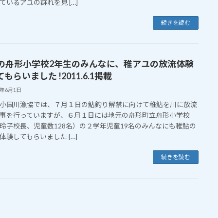
ているアユの群れを見 […]
続きを読む
の舟形小学校2年生のみんなに、稚アユの放流体験
もらいました !2011.6.1掲載
1年6月1日
国川漁協では、７月１日の鮎釣り解禁に向けて稚鮎を川に放流
事を行っていますが、６月１日には地元の舟形町立舟形小学校
玲子校長、児童数128名）の２学年児童19名のみんなにも稚鮎の
体験してもらいました […]
続きを読む