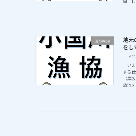
遡上し
地元
過去の記事
をして
201
いま小
する仕
（黒坂
放流を