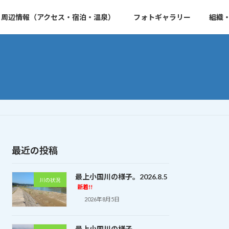
周辺情報（アクセス・宿泊・温泉）
フォトギャラリー
組織
最近の投稿
最上小国川の様子。2026.8.5
川の状況
新着!!
2026年8月5日
最上小国川の様子。