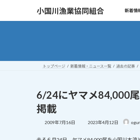
コ
ナ
小国川漁業協同組合
新着情
ン
ビ
テ
ゲ
ン
ー
ツ
シ
へ
ョ
ス
ン
キ
に
ッ
移
トップページ
新着情報・ニュース一覧
過去の記事
プ
動
6/24にヤマメ84,000
掲載
最
2009年7月16日
2023年4月12日
ogun
終
更
去る６月24日、ヤマメ84,000尾を小国川
新