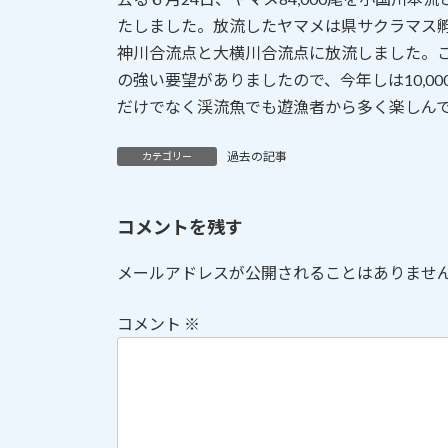
日
たしました。放流したヤマメは県サクラマス孵
時
神川合流点と大横川合流点に放流しました。
:
の強い要望がありましたので、今年しは10,0
だけでなく渓流魚でも遊漁者から多く楽しん
過去の記事
カテゴリー
コメントを残す
メールアドレスが公開されることはありませ
コメント
※