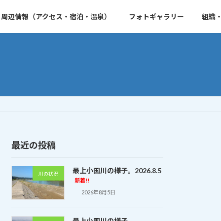
周辺情報（アクセス・宿泊・温泉）
フォトギャラリー
組織
最近の投稿
最上小国川の様子。2026.8.5
川の状況
新着!!
2026年8月5日
最上小国川の様子。