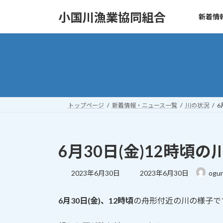
コ
ナ
小国川漁業協同組合
新着情
ン
ビ
テ
ゲ
ン
ー
ツ
シ
へ
ョ
ス
ン
キ
に
ッ
移
トップページ
新着情報・ニュース一覧
川の状況
6
プ
動
6月30日(金)12時頃の川
最
2023年6月30日
2023年6月30日
ogun
終
更
6月30日(金)、12時頃
の舟形付近の川の様子で
新
日
時