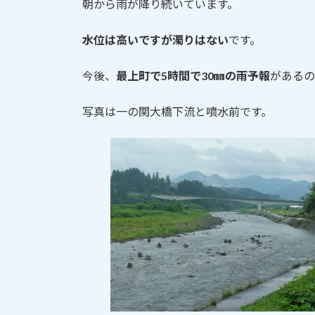
朝から雨が降り続いています。
:
水位は高いですが濁りはない
です。
今後、
最上町で5時間で30㎜の雨予報
があるの
写真は一の関大橋下流と噴水前です。