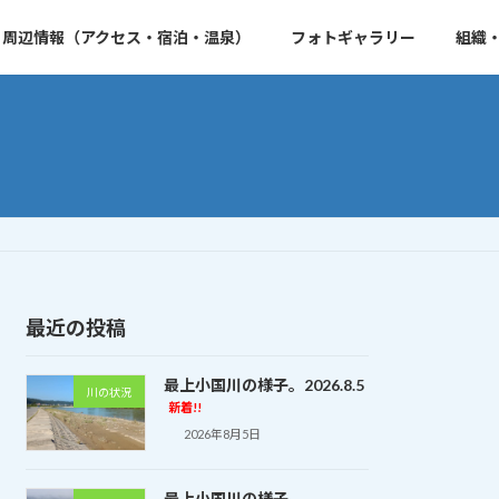
周辺情報（アクセス・宿泊・温泉）
フォトギャラリー
組織
最近の投稿
最上小国川の様子。2026.8.5
川の状況
新着!!
2026年8月5日
最上小国川の様子。