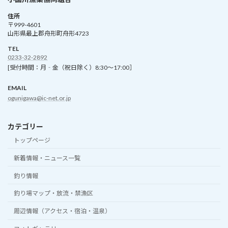
住所
〒999-4601
山形県最上郡舟形町舟形4723
TEL
0233-32-2892
[受付時間：月‐金（祝日除く）8:30～17:00］
EMAIL
ogunigawa@ic-net.or.jp
カテゴリー
トップページ
新着情報・ニュース一覧
釣り情報
釣り場マップ・放流・禁漁区
周辺情報（アクセス・宿泊・温泉）