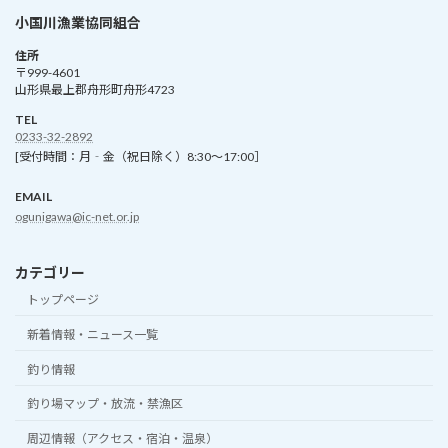
小国川漁業協同組合
住所
〒999-4601
山形県最上郡舟形町舟形4723
TEL
0233-32-2892
[受付時間：月‐金（祝日除く）8:30～17:00］
EMAIL
ogunigawa@ic-net.or.jp
カテゴリー
トップページ
新着情報・ニュース一覧
釣り情報
釣り場マップ・放流・禁漁区
周辺情報（アクセス・宿泊・温泉）