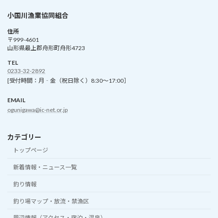
小国川漁業協同組合
住所
〒999-4601
山形県最上郡舟形町舟形4723
TEL
0233-32-2892
[受付時間：月‐金（祝日除く）8:30～17:00］
EMAIL
ogunigawa@ic-net.or.jp
カテゴリー
トップページ
新着情報・ニュース一覧
釣り情報
釣り場マップ・放流・禁漁区
周辺情報（アクセス・宿泊・温泉）