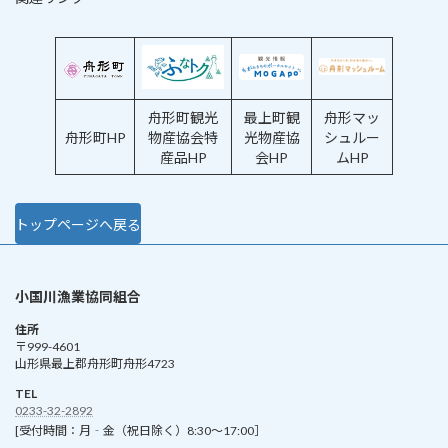
舟形町観光
最上町観
舟形マッ
舟形町HP
物産協会特
光物産協
シュルー
産品HP
会HP
ムHP
トップページへ戻る
小国川漁業協同組合
住所
〒999-4601
山形県最上郡舟形町舟形4723
TEL
0233-32-2892
[受付時間：月‐金（祝日除く）8:30～17:00］