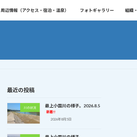
周辺情報（アクセス・宿泊・温泉）
フォトギャラリー
組織
最近の投稿
最上小国川の様子。2026.8.5
川の状況
新着!!
2026年8月5日
最上小国川の様子。