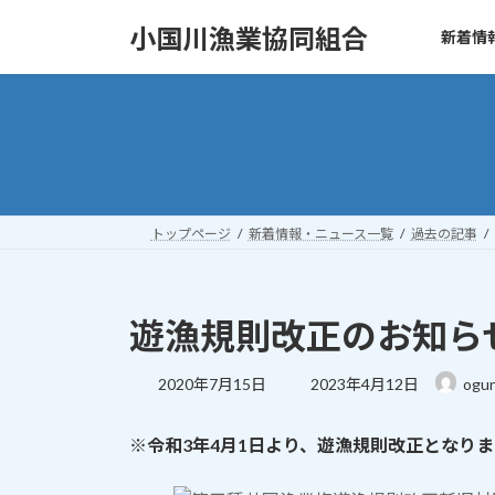
コ
ナ
小国川漁業協同組合
新着情
ン
ビ
テ
ゲ
ン
ー
ツ
シ
へ
ョ
ス
ン
キ
に
ッ
移
トップページ
新着情報・ニュース一覧
過去の記事
プ
動
遊漁規則改正のお知らせ
最
2020年7月15日
2023年4月12日
ogun
終
更
※令和3年4月1日より、遊漁規則改正となりま
新
日
時