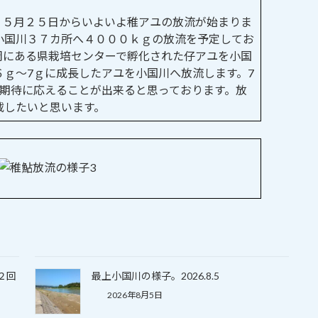
）
５月２５日からいよいよ稚アユの放流が始まりま
小国川３７カ所へ４０００ｋｇの放流を予定してお
岡にある県栽培センターで孵化された仔アユを小国
ｇ～7ｇに成長したアユを小国川へ放流します。7
の期待に応えることが出来ると思っております。放
載したいと思います。
２回
最上小国川の様子。2026.8.5
2026年8月5日