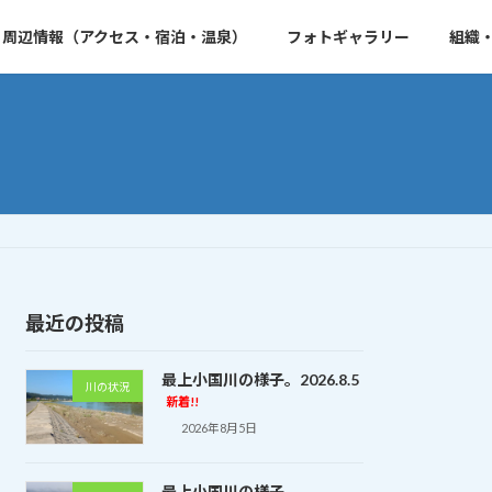
周辺情報（アクセス・宿泊・温泉）
フォトギャラリー
組織
最近の投稿
最上小国川の様子。2026.8.5
川の状況
新着!!
2026年8月5日
最上小国川の様子。