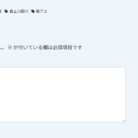
流
最上小国川
稚アユ
ん。
※
が付いている欄は必須項目です