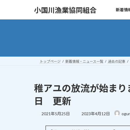
コ
ナ
小国川漁業協同組合
新着情
ン
ビ
テ
ゲ
ン
ー
ツ
シ
へ
ョ
ス
ン
キ
に
ッ
移
トップページ
新着情報・ニュース一覧
過去の記事
プ
動
稚アユの放流が始まりま
日 更新
最
2021年5月25日
2023年4月12日
ogun
終
更
新