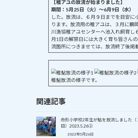
【稚アユの放流が始まりました】
日
期間：5月25日（火）～6月9日（水
時
した。放流は、６月９日までを目安に
:
ります。放流用の稚アユは、３月に鶴
川漁協稚アユセンターへ池入れ飼育し６
月1日の解禁日には大きく育ち皆さん
流箇所につきませては、放流終了後掲
稚鮎放流の様子です。
関連記事
舟形小学校2年生が鮎を放流しました（
目）2023.5.26②
2023年5月26日