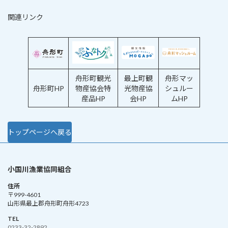
関連リンク
舟形町観光
最上町観
舟形マッ
舟形町HP
物産協会特
光物産協
シュルー
産品HP
会HP
ムHP
トップページへ戻る
小国川漁業協同組合
住所
〒999-4601
山形県最上郡舟形町舟形4723
TEL
0233-32-2892