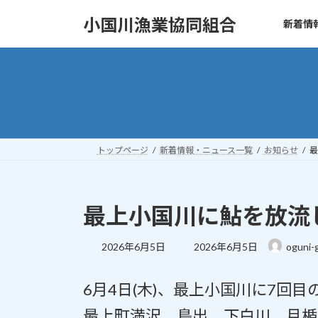
コ
ナ
小国川漁業協同組合
新着情
ン
ビ
テ
ゲ
ン
ー
ツ
シ
へ
ョ
ス
ン
キ
に
ッ
移
トップページ
新着情報・ニュース一覧
お知らせ
最
プ
動
最上小国川に鮎を放流しまし
最
2026年6月5日
2026年6月5日
oguni-
終
更
6月4日(木)、最上小国川に7回
新
日
最上町満沢、鳥出、下白川、月楯
時