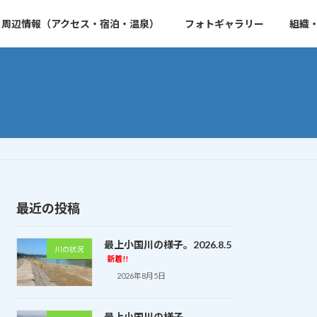
周辺情報（アクセス・宿泊・温泉）
フォトギャラリー
組織
最近の投稿
最上小国川の様子。2026.8.5
川の状況
新着!!
2026年8月5日
最上小国川の様子。