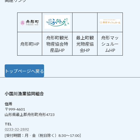
関連リンク
舟形町観光
最上町観
舟形マッ
舟形町HP
物産協会特
光物産協
シュルー
産品HP
会HP
ムHP
トップページへ戻る
小国川漁業協同組合
住所
〒999-4601
山形県最上郡舟形町舟形4723
TEL
0233-32-2892
[受付時間：月‐金（祝日除く）8:30～17:00］