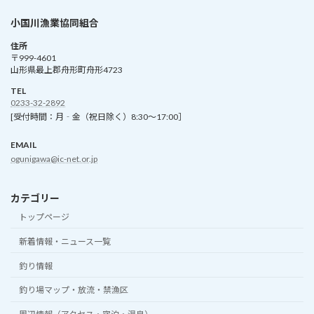
小国川漁業協同組合
住所
〒999-4601
山形県最上郡舟形町舟形4723
TEL
0233-32-2892
[受付時間：月‐金（祝日除く）8:30～17:00］
EMAIL
ogunigawa@ic-net.or.jp
カテゴリー
トップページ
新着情報・ニュース一覧
釣り情報
釣り場マップ・放流・禁漁区