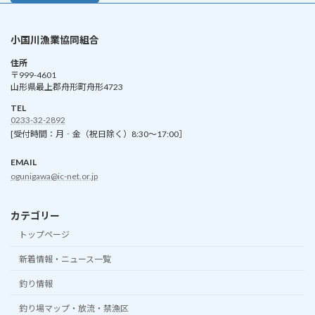
小国川漁業協同組合
住所
〒999-4601
山形県最上郡舟形町舟形4723
TEL
0233-32-2892
[受付時間：月‐金（祝日除く）8:30～17:00］
EMAIL
ogunigawa@ic-net.or.jp
カテゴリー
トップページ
新着情報・ニュース一覧
釣り情報
釣り場マップ・放流・禁漁区