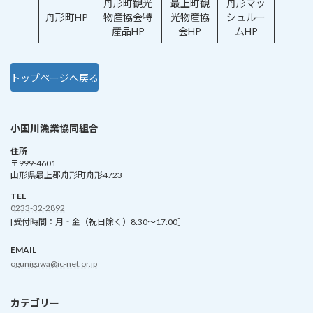
舟形町観光
最上町観
舟形マッ
舟形町HP
物産協会特
光物産協
シュルー
産品HP
会HP
ムHP
トップページへ戻る
小国川漁業協同組合
住所
〒999-4601
山形県最上郡舟形町舟形4723
TEL
0233-32-2892
[受付時間：月‐金（祝日除く）8:30～17:00］
EMAIL
ogunigawa@ic-net.or.jp
カテゴリー