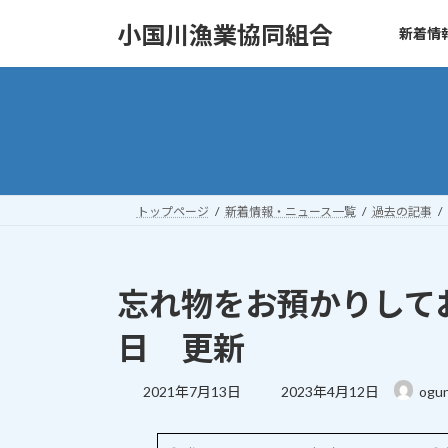
コ
ナ
小国川漁業協同組合
新着情
ン
ビ
テ
ゲ
ン
ー
ツ
シ
へ
ョ
ス
ン
キ
に
ッ
移
トップページ
新着情報・ニュース一覧
過去の記事
プ
動
忘れ物をお預かりしてお
日 更新
最
2021年7月13日
2023年4月12日
ogun
終
更
新