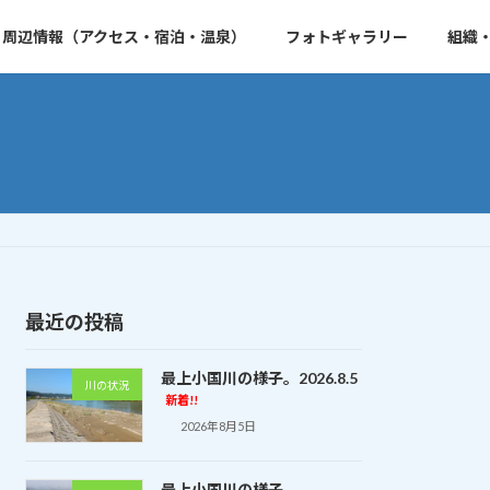
周辺情報（アクセス・宿泊・温泉）
フォトギャラリー
組織
最近の投稿
最上小国川の様子。2026.8.5
川の状況
新着!!
2026年8月5日
最上小国川の様子。