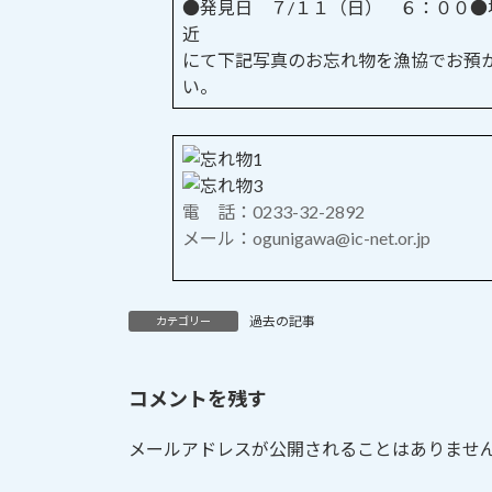
●発見日 ７/１１（日） ６：００
日
近
時
にて下記写真のお忘れ物を漁協でお預
:
い。
電 話：0233-32-2892
メール：ogunigawa@ic-net.or.jp
過去の記事
カテゴリー
コメントを残す
メールアドレスが公開されることはありませ