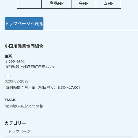
産品HP
会HP
ムHP
トップページへ戻る
小国川漁業協同組合
住所
〒999-4601
山形県最上郡舟形町舟形4723
TEL
0233-32-2892
[受付時間：月‐金（祝日除く）8:30～17:00］
EMAIL
ogunigawa@ic-net.or.jp
カテゴリー
トップページ