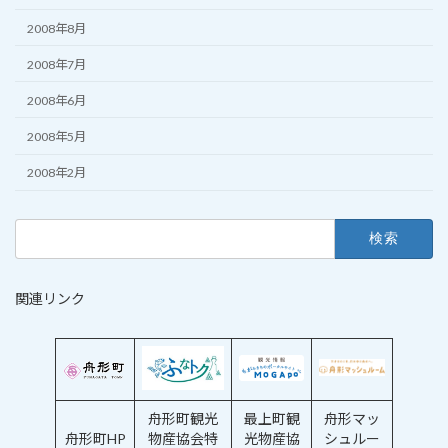
2008年8月
2008年7月
2008年6月
2008年5月
2008年2月
検
索:
関連リンク
舟形町観光
最上町観
舟形マッ
舟形町HP
物産協会特
光物産協
シュルー