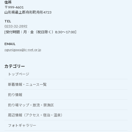
住所
〒999-4601
山形県最上郡舟形町舟形4723
TEL
0233-32-2892
[受付時間：月‐金（祝日除く）8:30～17:00］
EMAIL
ogunigawa@ic-net.or.jp
カテゴリー
トップページ
新着情報・ニュース一覧
釣り情報
釣り場マップ・放流・禁漁区
周辺情報（アクセス・宿泊・温泉）
フォトギャラリー