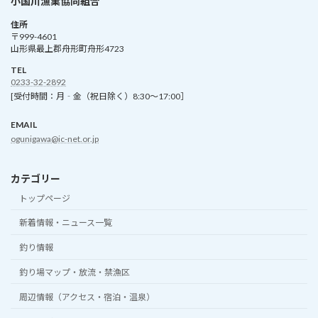
小国川漁業協同組合
住所
〒999-4601
山形県最上郡舟形町舟形4723
TEL
0233-32-2892
[受付時間：月‐金（祝日除く）8:30～17:00］
EMAIL
ogunigawa@ic-net.or.jp
カテゴリー
トップページ
新着情報・ニュース一覧
釣り情報
釣り場マップ・放流・禁漁区
周辺情報（アクセス・宿泊・温泉）