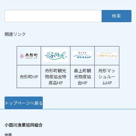
検
索:
関連リンク
舟形町観光
最上町観
舟形マッ
舟形町HP
物産協会特
光物産協
シュルー
産品HP
会HP
ムHP
トップページへ戻る
小国川漁業協同組合
住所