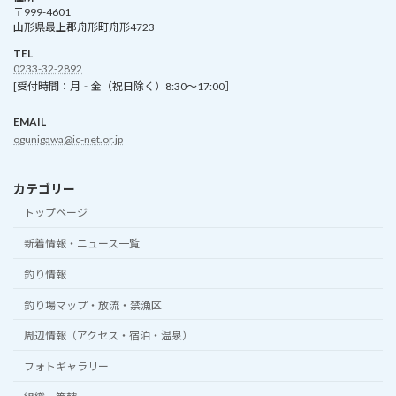
〒999-4601
山形県最上郡舟形町舟形4723
TEL
0233-32-2892
[受付時間：月‐金（祝日除く）8:30～17:00］
EMAIL
ogunigawa@ic-net.or.jp
カテゴリー
トップページ
新着情報・ニュース一覧
釣り情報
釣り場マップ・放流・禁漁区
周辺情報（アクセス・宿泊・温泉）
フォトギャラリー