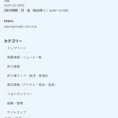
TEL
0233-32-2892
[受付時間：月‐金（祝日除く）8:30～17:00］
EMAIL
ogunigawa@ic-net.or.jp
カテゴリー
トップページ
新着情報・ニュース一覧
釣り情報
釣り場マップ・放流・禁漁区
周辺情報（アクセス・宿泊・温泉）
フォトギャラリー
組織・管轄
サイトマップ