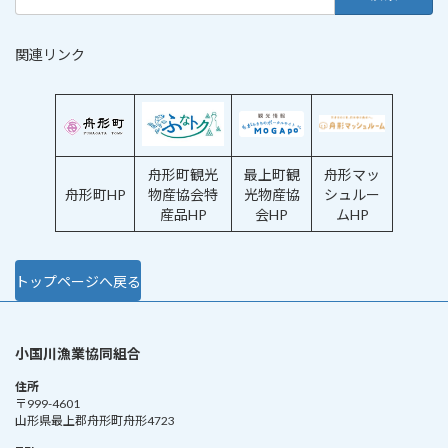
索:
関連リンク
舟形町観光
最上町観
舟形マッ
舟形町HP
物産協会特
光物産協
シュルー
産品HP
会HP
ムHP
トップページへ戻る
小国川漁業協同組合
住所
〒999-4601
山形県最上郡舟形町舟形4723