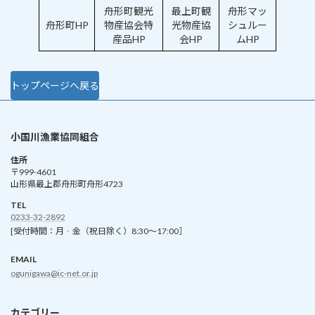
舟形町観光
最上町観
舟形マッ
舟形町HP
物産協会特
光物産協
シュルー
産品HP
会HP
ムHP
トップページへ戻る
小国川漁業協同組合
住所
〒999-4601
山形県最上郡舟形町舟形4723
TEL
0233-32-2892
[受付時間：月‐金（祝日除く）8:30～17:00］
EMAIL
ogunigawa@ic-net.or.jp
カテゴリー