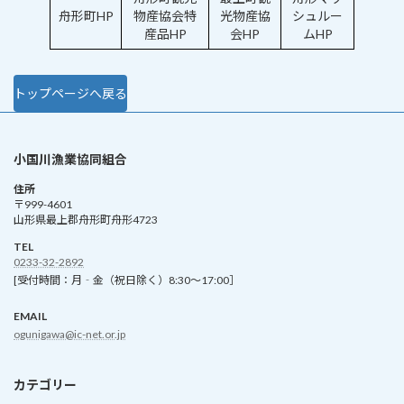
舟形町HP
物産協会特
光物産協
シュルー
産品HP
会HP
ムHP
トップページへ戻る
小国川漁業協同組合
住所
〒999-4601
山形県最上郡舟形町舟形4723
TEL
0233-32-2892
[受付時間：月‐金（祝日除く）8:30～17:00］
EMAIL
ogunigawa@ic-net.or.jp
カテゴリー