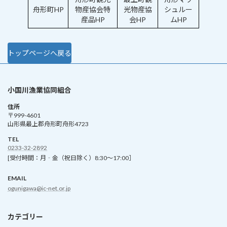
舟形町HP
物産協会特
光物産協
シュルー
産品HP
会HP
ムHP
トップページへ戻る
小国川漁業協同組合
住所
〒999-4601
山形県最上郡舟形町舟形4723
TEL
0233-32-2892
[受付時間：月‐金（祝日除く）8:30～17:00］
EMAIL
ogunigawa@ic-net.or.jp
カテゴリー