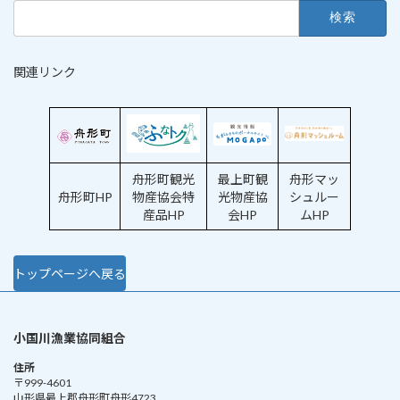
検
索:
関連リンク
舟形町観光
最上町観
舟形マッ
舟形町HP
物産協会特
光物産協
シュルー
産品HP
会HP
ムHP
トップページへ戻る
小国川漁業協同組合
住所
〒999-4601
山形県最上郡舟形町舟形4723