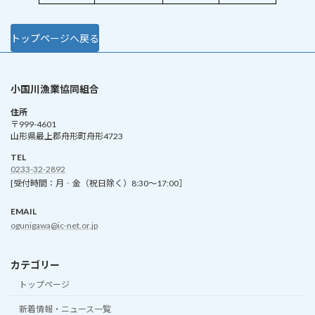
トップページへ戻る
小国川漁業協同組合
住所
〒999-4601
山形県最上郡舟形町舟形4723
TEL
0233-32-2892
[受付時間：月‐金（祝日除く）8:30～17:00］
EMAIL
ogunigawa@ic-net.or.jp
カテゴリー
トップページ
新着情報・ニュース一覧