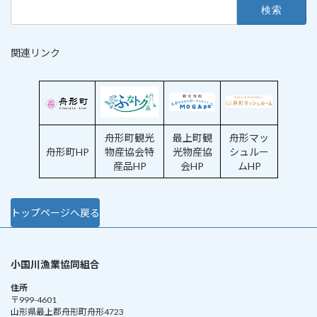
検
索:
関連リンク
舟形町観光
最上町観
舟形マッ
舟形町HP
物産協会特
光物産協
シュルー
産品HP
会HP
ムHP
トップページへ戻る
小国川漁業協同組合
住所
〒999-4601
山形県最上郡舟形町舟形4723