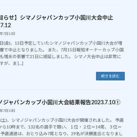
知らせ】シマノジャパンカップ小国川大会中止
7.12
4年7月12日
2日(金)、13日予定していたシマノジャパンカップ小国川大会が増
響で中止となりました。 また、7月15日報知オーナーカップ小国
も増水の影響で21日に順延しました。 シマノ大会中止は非常に
が、ま […]
続きを読む
ノジャパンカップ小国川大会結果報告2023.7.10①
3年7月10日
日(土)、シマノジャパンカップ小国川大会が開催されました。 予選
から10時まで、132名の選手で競い、１位・２位＝14尾、３位＝
で予選通過は、おとり込み7尾となり、29名が決勝進出となりまし