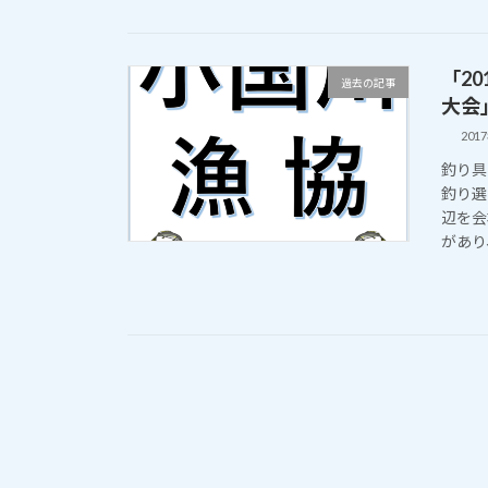
「2
過去の記事
大会
201
釣り具
釣り選
辺を会
があり