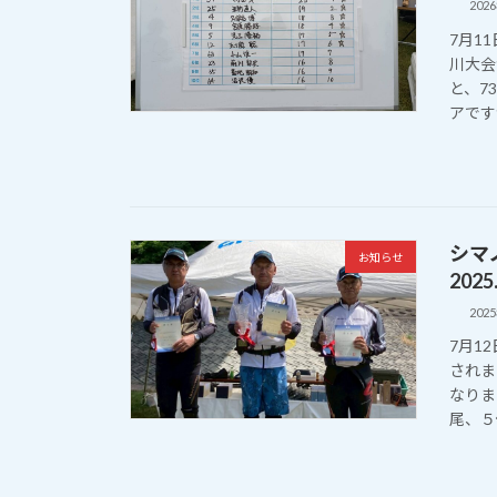
202
7月1
川大会
と、7
アですが
シマ
お知らせ
2025.
202
7月1
されま
なりま
尾、５位