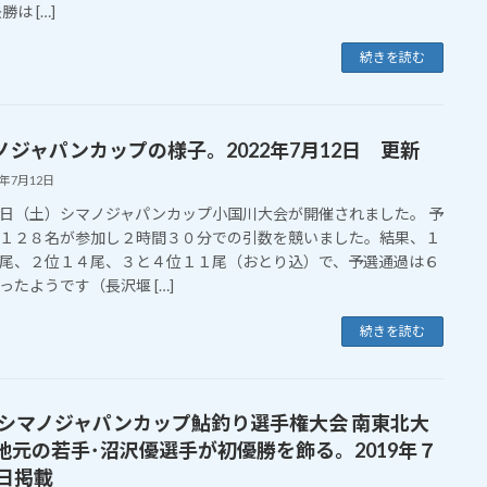
勝は […]
続きを読む
ノジャパンカップの様子。2022年7月12日 更新
2年7月12日
日（土）シマノジャパンカップ小国川大会が開催されました。 予
１２８名が参加し２時間３０分での引数を競いました。結果、１
尾、２位１４尾、３と４位１１尾（おとり込）で、予選通過は６
ったようです（長沢堰 […]
続きを読む
19シマノジャパンカップ鮎釣り選手権大会 南東北大
地元の若手･沼沢優選手が初優勝を飾る。2019年７
5日掲載