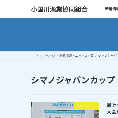
コ
ナ
小国川漁業協同組合
新着情
ン
ビ
テ
ゲ
ン
ー
ツ
シ
へ
ョ
ス
ン
キ
に
ッ
移
トップページ
新着情報・ニュース一覧
シマノジャパ
プ
動
シマノジャパンカップ
最上
大会・イベント
大会が