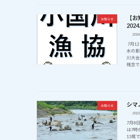
【お
お知らせ
2024.
202
7月1
水の影
川大会
残念です
シマ
お知らせ
202
7月8
は7時
13尾