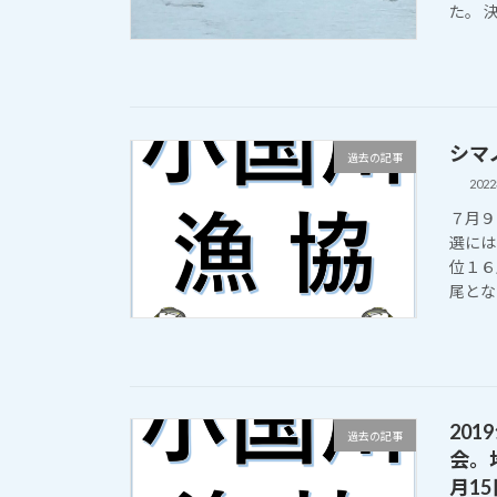
た。 決
シマ
過去の記事
202
７月９
選には
位１６
尾とな
20
過去の記事
会。
月1