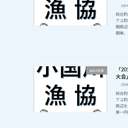
201
総合釣
アユ釣
関周辺
関東、中
「2
過去の記事
大会
201
総合釣
アユ釣
周辺を
東一円