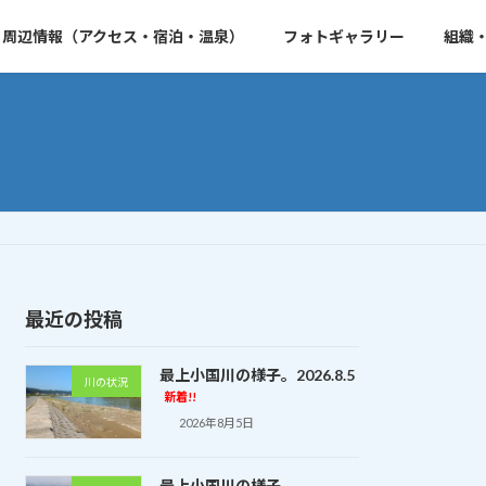
周辺情報（アクセス・宿泊・温泉）
フォトギャラリー
組織
最近の投稿
最上小国川の様子。2026.8.5
川の状況
新着!!
2026年8月5日
最上小国川の様子。