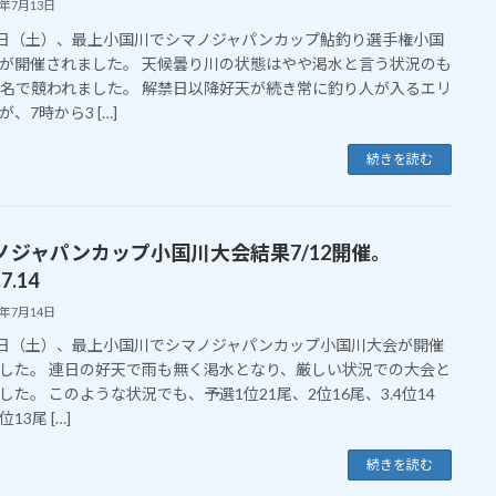
6年7月13日
1日（土）、最上小国川でシマノジャパンカップ鮎釣り選手権小国
が開催されました。 天候曇り川の状態はやや渇水と言う状況のも
3名で競われました。 解禁日以降好天が続き常に釣り人が入るエリ
、7時から3 […]
続きを読む
ノジャパンカップ小国川大会結果7/12開催。
7.14
5年7月14日
2日（土）、最上小国川でシマノジャパンカップ小国川大会が開催
した。 連日の好天で雨も無く渇水となり、厳しい状況での大会と
した。 このような状況でも、予選1位21尾、2位16尾、3.4位14
13尾 […]
続きを読む