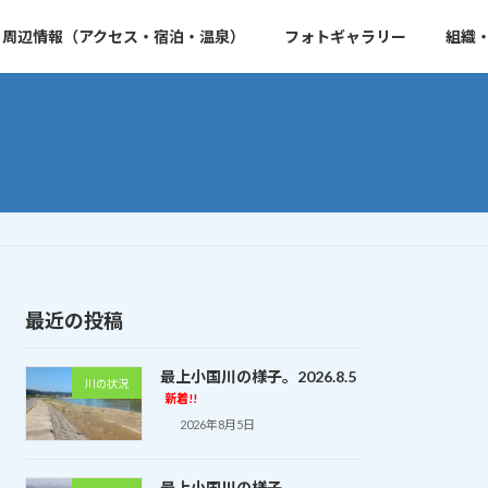
周辺情報（アクセス・宿泊・温泉）
フォトギャラリー
組織
最近の投稿
最上小国川の様子。2026.8.5
川の状況
新着!!
2026年8月5日
最上小国川の様子。