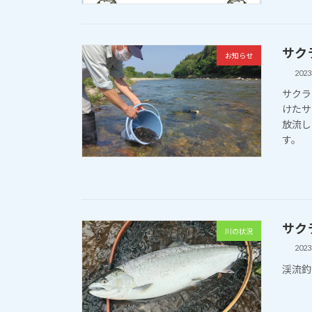
サクラ
お知らせ
202
サクラ
けたサ
放流し
す。
サクラ
川の状況
202
渓流釣