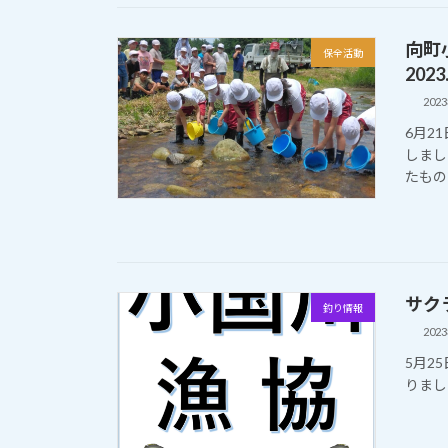
向町
保全活動
2023.
202
6月2
しまし
たもの
サクラ
釣り情報
202
5月2
りまし