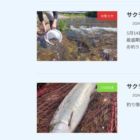
サクラ
お知らせ
202
5月1
最盛期
め約５
サクラ
川の状況
202
釣り情