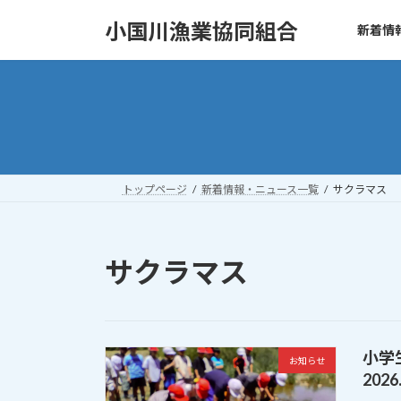
コ
ナ
小国川漁業協同組合
新着情
ン
ビ
テ
ゲ
ン
ー
ツ
シ
へ
ョ
ス
ン
キ
に
ッ
移
トップページ
新着情報・ニュース一覧
サクラマス
プ
動
サクラマス
小学
お知らせ
2026.