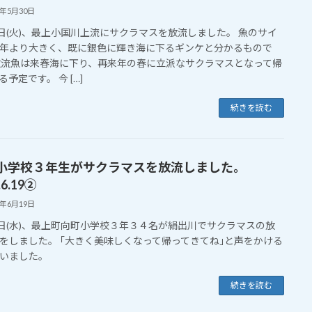
5年5月30日
7日(火)、最上小国川上流にサクラマスを放流しました。 魚のサイ
年より大きく、既に銀色に輝き海に下るギンケと分かるもので
放流魚は来春海に下り、再来年の春に立派なサクラマスとなって帰
予定です。 今 […]
続きを読む
小学校３年生がサクラマスを放流しました。
.6.19②
4年6月19日
9日(水)、最上町向町小学校３年３４名が絹出川でサクラマスの放
をしました。 ｢大きく美味しくなって帰ってきてね｣と声をかける
いました。
続きを読む