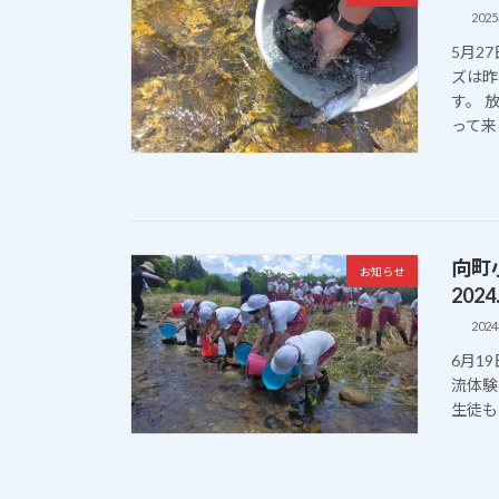
202
5月2
ズは昨
す。 
って来る
向町
お知らせ
2024
202
6月1
流体験
生徒も