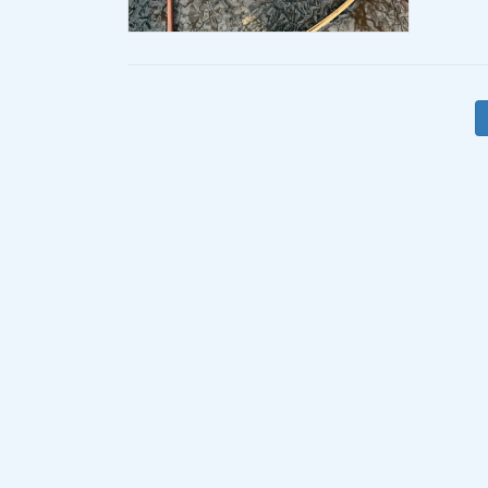
投
稿
の
ペ
ー
ジ
送
り