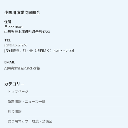
小国川漁業協同組合
住所
〒999-4601
山形県最上郡舟形町舟形4723
TEL
0233-32-2892
[受付時間：月‐金（祝日除く）8:30～17:00］
EMAIL
ogunigawa@ic-net.or.jp
カテゴリー
トップページ
新着情報・ニュース一覧
釣り情報
釣り場マップ・放流・禁漁区